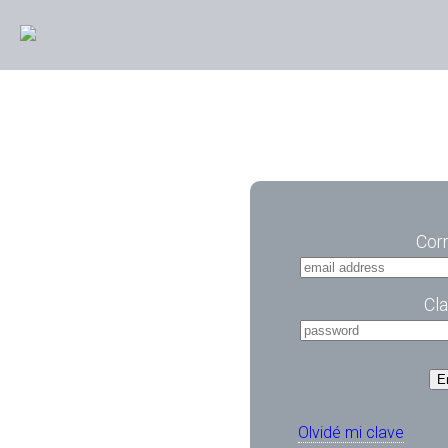
Corr
Cl
E
Olvidé mi clave